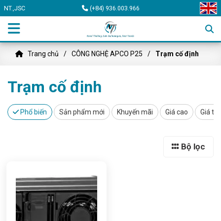
NT.,JSC
(+84) 936.003.966
Trang chủ
CÔNG NGHỆ APCO P25
Trạm cố định
Trạm cố định
Phổ biến
Sản phẩm mới
Khuyến mãi
Giá cao
Giá th
Bộ lọc