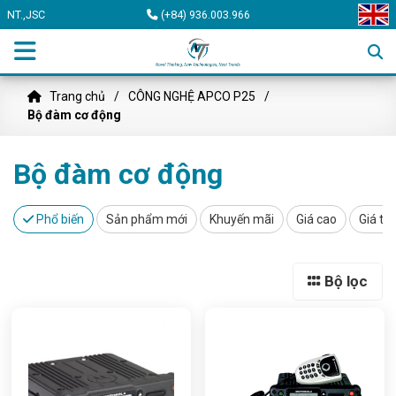
NT.,JSC
(+84) 936.003.966
Trang chủ
CÔNG NGHỆ APCO P25
Bộ đàm cơ động
Bộ đàm cơ động
Phổ biến
Sản phẩm mới
Khuyến mãi
Giá cao
Giá th
Bộ lọc