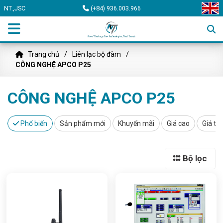
NT.,JSC
(+84) 936.003.966
Trang chủ
Liên lạc bộ đàm
CÔNG NGHỆ APCO P25
CÔNG NGHỆ APCO P25
Phổ biến
Sản phẩm mới
Khuyến mãi
Giá cao
Giá th
Bộ lọc