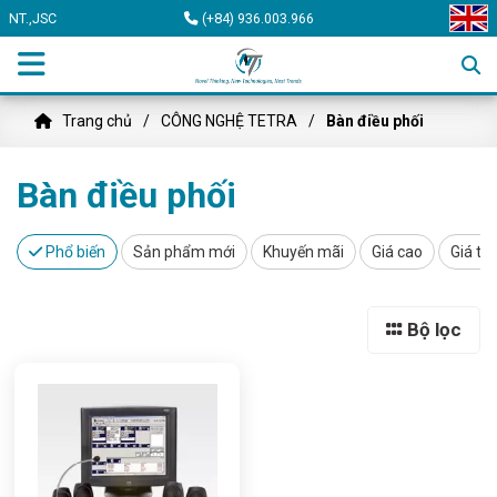
NT.,JSC
(+84) 936.003.966
Trang chủ
CÔNG NGHỆ TETRA
Bàn điều phối
Bàn điều phối
Phổ biến
Sản phẩm mới
Khuyến mãi
Giá cao
Giá th
Bộ lọc