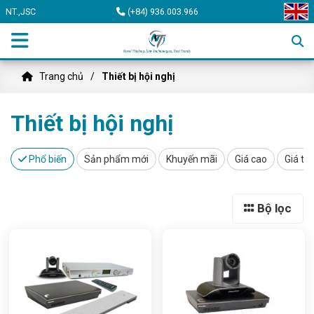
NT.,JSC
(+84) 936.003.966
Trang chủ
Thiết bị hội nghị
Thiết bị hội nghị
Phổ biến
Sản phẩm mới
Khuyến mãi
Giá cao
Giá th
Bộ lọc