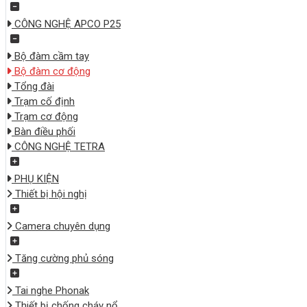
CÔNG NGHỆ APCO P25
Bộ đàm cầm tay
Bộ đàm cơ động
Tổng đài
Trạm cố định
Trạm cơ động
Bàn điều phối
CÔNG NGHỆ TETRA
PHỤ KIỆN
Thiết bị hội nghị
Camera chuyên dụng
Tăng cường phủ sóng
Tai nghe Phonak
Thiết bị chống cháy nổ