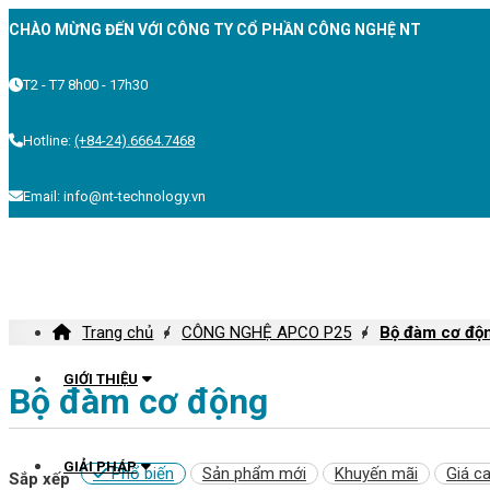
CHÀO MỪNG ĐẾN VỚI CÔNG TY CỔ PHẦN CÔNG NGHỆ NT
T2 - T7 8h00 - 17h30
Hotline:
(+84-24).6664.7468
Email: info@nt-technology.vn
Trang chủ
CÔNG NGHỆ APCO P25
Bộ đàm cơ độ
GIỚI THIỆU
Bộ đàm cơ động
GIẢI PHÁP
Phổ biến
Sản phẩm mới
Khuyến mãi
Giá c
Sắp xếp