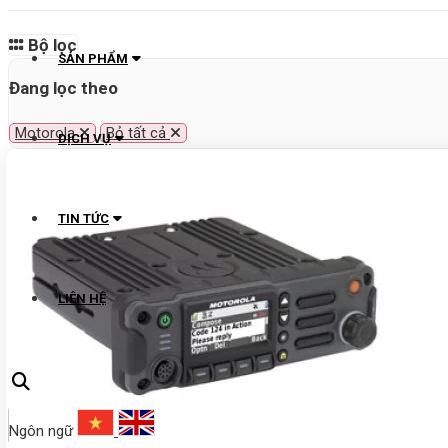
Bộ lọc
SẢN PHẨM
Đang lọc theo
Motorola
Bỏ tất cả
DỊCH VỤ
TIN TỨC
LIÊN HỆ
Ngôn ngữ