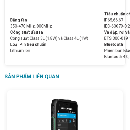
Tiêu chuẩn c
Băng tần
IP65,66,67
350-470 MHz, 800MHz
IEC-60079-0:
Công suất đầu ra
Va đập, rơi v
Công suất Class 3L (1.8W) và Class 4L (1W)
ETS 300-019 1
Loại Pin tiêu chuẩn
Bluetooth
Lithium Ion
Phiên bản Blue
Bluetooth 4.0
SẢN PHẨM LIÊN QUAN