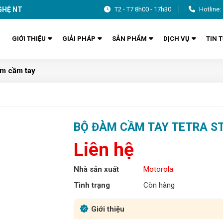
GHỆ NT
T2 - T7 8h00 - 17h30
Hotline:
GIỚI THIỆU
GIẢI PHÁP
SẢN PHẨM
DỊCH VỤ
TIN 
m cầm tay
BỘ ĐÀM CẦM TAY TETRA S
Liên hệ
Nhà sản xuất
Motorola
Tình trạng
Còn hàng
Giới thiệu