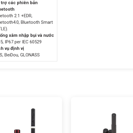
 trợ các phiên bản
uetooth
uetooth 2.1 +EDR,
uetooth4.0, Bluetooth Smart
LE).
ống xâm nhập bụi và nước
5, IP67 per IEC 60529
h vụ định vị
S, BeiDou, GLONASS