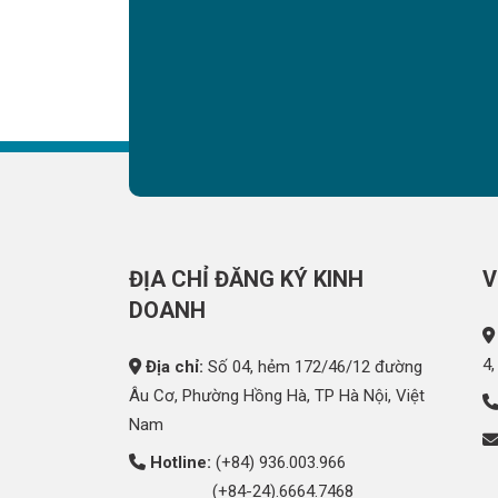
ĐỊA CHỈ ĐĂNG KÝ KINH
V
DOANH
4,
Địa chỉ:
Số 04, hẻm 172/46/12 đường
Âu Cơ, Phường Hồng Hà, TP Hà Nội, Việt
Nam
Hotline:
(+84) 936.003.966
(+84-24).6664.7468