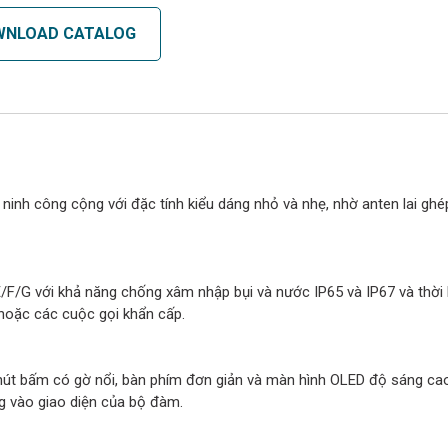
WNLOAD CATALOG
 ninh công cộng với đặc tính kiểu dáng nhỏ và nhẹ, nhờ anten lai g
/F/G với khả năng chống xâm nhập bụi và nước IP65 và IP67 và thời 
hoặc các cuộc gọi khẩn cấp.
 nút bấm có gờ nổi, bàn phím đơn giản và màn hình OLED độ sáng ca
g vào giao diện của bộ đàm.