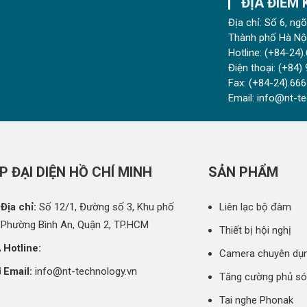
ĐỊA ĐIỂM
Địa chỉ: Số 6, n
Thành phố Hà Nội
Hotline:
(+84-24).
Điện thoại:
(+84) 
Fax:
(+84-24).666
Email:
info@nt-te
P ĐẠI DIỆN HỒ CHÍ MINH
SẢN PHẨM
Địa chỉ:
Số 12/1, Đường số 3, Khu phố
Liên lạc bộ đàm
 Phường Bình An, Quận 2, TP.HCM
Thiết bị hội nghị
Hotline:
Camera chuyên dụ
Email:
info@nt-technology.vn
Tăng cường phủ s
Tai nghe Phonak