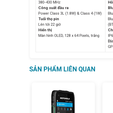
380-430 MHz
Hỗ
Công suất đầu ra
Bl
Power Class 3L (1.8W) & Class 4 (1W)
Bl
Tuổi thọ pin
Bl
Lên tới 22 giờ
(BT
Hiển thị
Ch
Màn hình OLED, 128 x 64 Pixels, trắng
IP6
Dịc
GP
SẢN PHẨM LIÊN QUAN