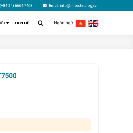
(+84-24).6664.7468
Email: info@nt-technology.vn
Ngôn ngữ
TỨC
LIÊN HỆ
T7500