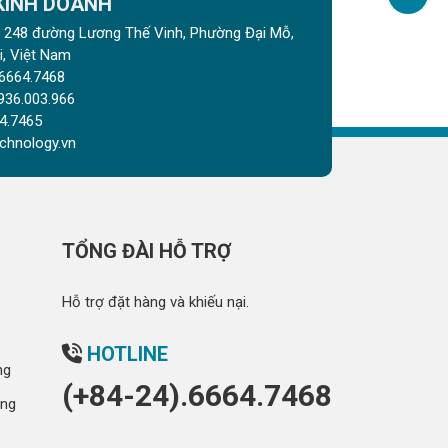
 KINH DOANH
gõ 248 đường Lương Thế Vinh, Phường Đại Mỗ,
, Việt Nam
6664.7468
936.003.966
4.7465
chnology.vn
TỔNG ĐÀI HỖ TRỢ
Hỗ trợ đặt hàng và khiếu nại.
HOTLINE
ng
(+84-24).6664.7468
óng