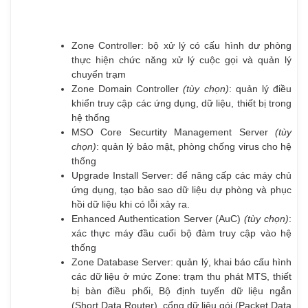
Zone Controller: bộ xử lý có cấu hình dư phòng
thực hiện chức năng xử lý cuộc gọi và quản lý
chuyển trạm
Zone Domain Controller
(tùy chọn)
: quản lý điều
khiển truy cập các ứng dụng, dữ liệu, thiết bị trong
hệ thống
MSO Core Securtity Management Server
(tùy
chọn)
: quản lý bảo mật, phòng chống virus cho hệ
thống
Upgrade Install Server: để nâng cấp các máy chủ
ứng dụng, tạo bảo sao dữ liệu dự phòng và phục
hồi dữ liệu khi có lỗi xảy ra.
Enhanced Authentication Server (AuC)
(tùy chọn)
:
xác thực máy đầu cuối bộ đàm truy cập vào hệ
thống
Zone Database Server: quản lý, khai báo cấu hình
các dữ liệu ở mức Zone: trạm thu phát MTS, thiết
bị bàn điều phối, Bộ định tuyến dữ liệu ngắn
(Short Data Router), cổng dữ liệu gói (Packet Data