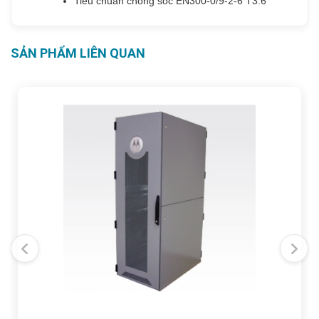
Tiêu chuẩn chống sốc EN300-0/9-2-6 T3.6
SẢN PHẨM LIÊN QUAN