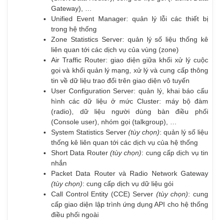
Gateway), …
Unified Event Manager: quản lý lỗi các thiết bị
trong hệ thống
Zone Statistics Server: quản lý số liệu thống kê
liên quan tới các dịch vụ của vùng (zone)
Air Traffic Router: giao diện giữa khối xử lý cuộc
gọi và khối quản lý mạng, xử lý và cung cấp thông
tin về dữ liệu trao đổi trên giao diện vô tuyến
User Configuration Server: quản lý, khai báo cấu
hình các dữ liệu ở mức Cluster: máy bộ đàm
(radio), dữ liệu người dùng bàn điều phối
(Console user), nhóm gọi (talkgroup), …
System Statistics Server
(tùy chọn)
: quản lý số liệu
thống kê liên quan tới các dịch vụ của hệ thống
Short Data Router
(tùy chọn)
: cung cấp dịch vụ tin
nhắn
Packet Data Router và Radio Network Gateway
(tùy chọn)
: cung cấp dịch vụ dữ liệu gói
Call Control Entity (CCE) Server
(tùy chọn)
: cung
cấp giao diện lập trình ứng dụng API cho hệ thống
điều phối ngoài