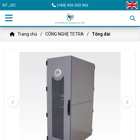
NT.,JSC
(+84) 936.003.966
Trang chủ
CÔNG NGHỆ TETRA
Tổng đài