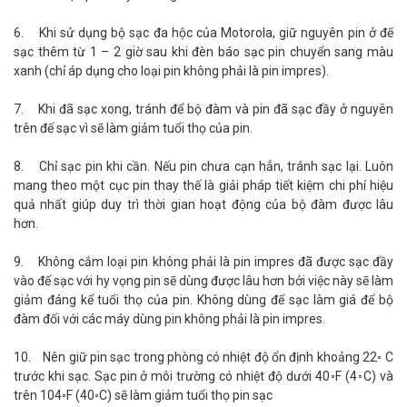
6. Khi sử dụng bộ sạc đa hộc của Motorola, giữ nguyên pin ở đế
sạc thêm từ 1 – 2 giờ sau khi đèn báo sạc pin chuyển sang màu
xanh (chỉ áp dụng cho loại pin không phải là pin impres).
7. Khi đã sạc xong, tránh để bộ đàm và pin đã sạc đầy ở nguyên
trên đế sạc vì sẽ làm giảm tuổi thọ của pin.
8. Chỉ sạc pin khi cần. Nếu pin chưa cạn hẳn, tránh sạc lại. Luôn
mang theo một cục pin thay thế là giải pháp tiết kiệm chi phí hiệu
quả nhất giúp duy trì thời gian hoạt động của bộ đàm được lâu
hơn.
9. Không cắm loại pin không phải là pin impres đã được sạc đầy
vào đế sạc với hy vọng pin sẽ dùng được lâu hơn bởi việc này sẽ làm
giảm đáng kể tuổi thọ của pin. Không dùng đế sạc làm giá để bộ
đàm đối với các máy dùng pin không phải là pin impres.
10. Nên giữ pin sạc trong phòng có nhiệt độ ổn định khoảng 22◦ C
trước khi sạc. Sạc pin ở môi trường có nhiệt độ dưới 40◦F (4◦C) và
trên 104◦F (40◦C) sẽ làm giảm tuổi thọ pin sạc