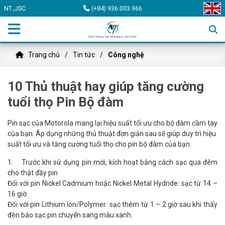
NT.,JSC
(+84) 936.003.966
Trang chủ
Tin tức
Công nghệ
10 Thủ thuật hay giúp tăng cường
tuổi thọ Pin Bộ đàm
Pin sạc của Motorola mang lại hiệu suất tối ưu cho bộ đàm cầm tay
của bạn. Áp dụng những thủ thuật đơn giản sau sẽ giúp duy trì hiệu
suất tối ưu và tăng cường tuổi thọ cho pin bộ đàm của bạn.
1. Trước khi sử dụng pin mới, kích hoạt bằng cách sạc qua đêm
cho thật đầy pin
Đối với pin Nickel Cadmium hoặc Nickel Metal Hydride: sạc từ 14 –
16 giờ.
Đối với pin Lithium Ion/Polymer: sạc thêm từ 1 – 2 giờ sau khi thấy
đèn báo sạc pin chuyển sang màu xanh.