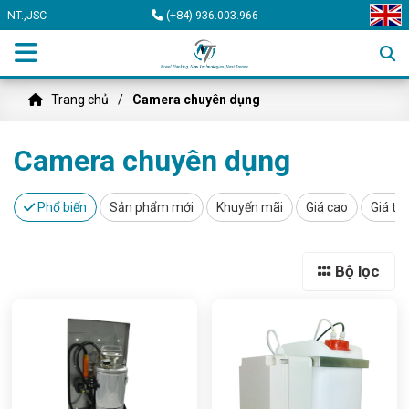
NT.,JSC
(+84) 936.003.966
Trang chủ
Camera chuyên dụng
Camera chuyên dụng
Phổ biến
Sản phẩm mới
Khuyến mãi
Giá cao
Giá th
Bộ lọc