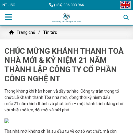
NT.,JSC
(+84) 936.003.966
Trang chủ
Tin tức
CHÚC MỪNG KHÁNH THANH TOÀ
NHÀ MỚI & KỶ NIỆM 21 NĂM
THÀNH LẬP CÔNG TY CỔ PHẦN
CÔNG NGHỆ NT
Trong không khí hân hoan và đầy tự hào, Công ty trân trọng tổ
chức Lễ Khánh thành Tòa nhà mới, đồng thời kỷ niệm dấu
mốc 21 năm hình thành và phát triển – một hành trình đáng nhớ
với nhiều nỗ lực, đổi mới và bứt phá.
Tòa nhà mới không chỉ là sự đầu tư về cơ sở vật chất, mà còn