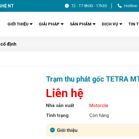
GHỆ NT
T2 - T7 8h00 - 17h30
Hotline:
GIỚI THIỆU
GIẢI PHÁP
SẢN PHẨM
DỊCH VỤ
TIN 
cố định
Trạm thu phát gốc TETRA M
Liên hệ
Nhà sản xuất
Motorola
Tình trạng
Còn hàng
Giới thiệu