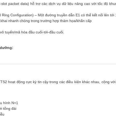
-slot packet data) hỗ trợ các dịch vụ dữ liệu nâng cao với tốc độ khun
 Ring Configuration) – Một đường truyền dẫn E1 có thể kết nối lên tới 
n khai nhanh chóng trong trường hợp thảm họa/khẩn cấp
vô tuyến/mã hóa đầu cuối-tới-đầu cuối.
o dưỡng:
TS2 hoạt động cực kỳ tin cậy trong các điều kiện khác nhau, cộng với
ấu hình N+1
i tổng đài
iễu