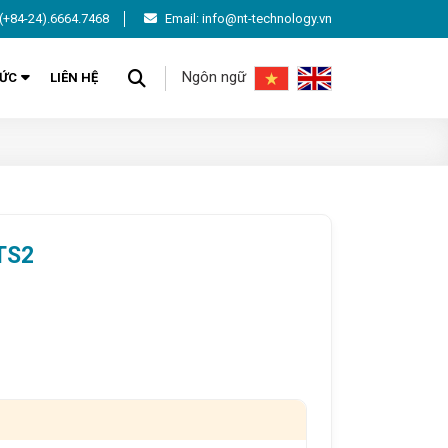
(+84-24).6664.7468
Email: info@nt-technology.vn
Ngôn ngữ
TỨC
LIÊN HỆ
TS2