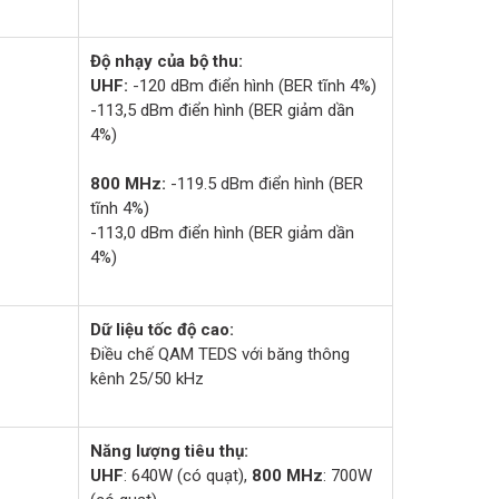
Độ nhạy của bộ thu:
UHF:
-120 dBm điển hình (BER tĩnh 4%)
-113,5 dBm điển hình (BER giảm dần
4%)
800 MHz:
-119.5 dBm điển hình (BER
tĩnh 4%)
-113,0 dBm điển hình (BER giảm dần
4%)
Dữ liệu tốc độ cao:
Điều chế QAM TEDS với băng thông
kênh 25/50 kHz
Năng lượng tiêu thụ:
UHF
: 640W (có quạt),
800 MHz
: 700W