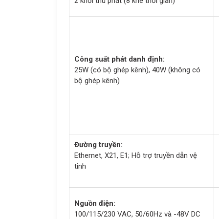
2 khối thu phát (8 khe thời gian)
Công suất phát danh định:
25W (có bộ ghép kênh), 40W (không có
bộ ghép kênh)
Đường truyền:
Ethernet, X21, E1; Hỗ trợ truyền dẫn vệ
tinh
Nguồn điện:
100/115/230 VAC, 50/60Hz và -48V DC