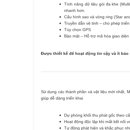
Tính năng dữ liệu gói đa khe (Multi
nhanh hơn.
Cấu hình sao và vòng ring (Star and
Truyền dẫn vệ tinh – cho phép triể
Tùy chọn GPS
Bảo mật – Hỗ trợ mã hóa giao diện 
Được thiết kế để hoạt động tin cậy và ít bả
Sử dụng các thành phần và vật liệu mới nhất, M
giúp dễ dàng triển khai
Dự phòng khối thu phát gốc theo c
Hoạt động độc lập khi mất kết nối vớ
Tự động phát hiện và khắc phục nh