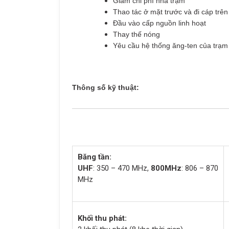
Giảm chi phí nhà trạm
Thao tác ở mặt trước và đi cáp trê
Đầu vào cấp nguồn linh hoạt
Thay thế nóng
Yêu cầu hệ thống ăng-ten của trạm 
Thông số kỹ thuật:
Băng tần:
UHF
: 350 – 470 MHz,
800MHz
: 806 – 870
MHz
Khối thu phát: