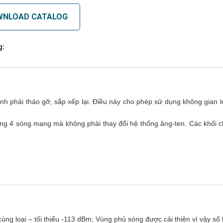
WNLOAD CATALOG
g:
ánh phải tháo gỡ, sắp xếp lại. Điều này cho phép sử dụng không gian t
ng 4 sóng mang mà không phải thay đổi hệ thống ăng-ten. Các khối c
ị cùng loại – tối thiểu -113 dBm; Vùng phủ sóng được cải thiện vì vậy s