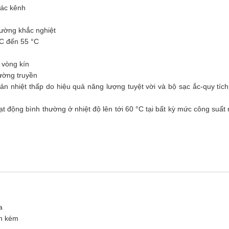
các kênh
rường khắc nghiệt
°C đến 55 °C
 vòng kín
đường truyền
ản nhiệt thấp do hiệu quả năng lượng tuyệt vời và bộ sạc ắc-quy tích
t động bình thường ở nhiệt độ lên tới 60 °C tại bất kỳ mức công suất
a
ốn kém