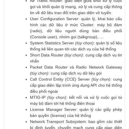
Air Traffic Router: giao diện giữa khối xử lý cuộc
gọi và khối quản lý mạng, xử lý và cung cấp thông
tin về dữ liệu trao đổi trên giao diện vô tuyến
User Configuration Server: quản lý, khai báo cấu
hình các dữ liệu ở mức Cluster: máy bộ đàm
(radio), dữ liệu người dùng bàn điều phối
(Console user), nhóm gọi (talkgroup), …
System Statistics Server
(tùy chọn)
: quản lý số liệu
thống kê liên quan tới các dịch vụ của hệ thống
Short Data Router
(tùy chọn)
: cung cấp dịch vụ tin
nhắn
Packet Data Router và Radio Network Gateway
(tùy chọn)
: cung cấp dịch vụ dữ liệu gói
Call Control Entity (CCE) Server
(tùy chọn)
: cung
cấp giao diện lập trình ứng dụng API cho hệ thống
điều phối ngoài
MTIG-IP
(tùy chọn)
: kết nối và xử lý cuộc gọi từ
máy bộ đàm tới hệ thống điện thoại
License Manager Server: quản lý các giấy phép
bản quyền (license) của hệ thống
Network Transport Subsystem: bao gồm các thiết
bị định tuyến, chuyển mạch cung cấp giao diện