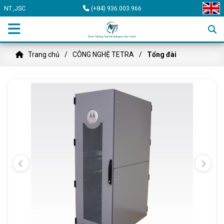
NT.,JSC
(+84) 936.003.966
Trang chủ
CÔNG NGHỆ TETRA
Tổng đài