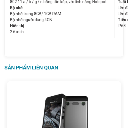
802.11 a / b / g / n băng tần kép, với tính năng Hotspot
Tuổi 
Bộ nhớ
Lên đ
Bộ nhớ trong 8GB/ 1GB RAM
Lên đ
Bộ nhớ người dùng 4GB
Tiêu 
Hiển thị
IP68
2.6 inch
SẢN PHẨM LIÊN QUAN