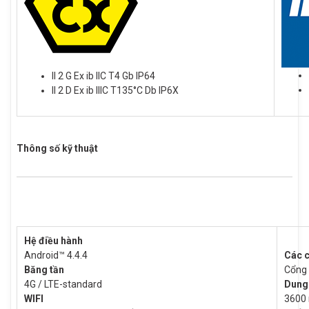
II 2 G Ex ib IIC T4 Gb IP64
II 2 D Ex ib IIIC T135°C Db IP6X
Thông số kỹ thuật
Hệ điều hành
Android™ 4.4.4
Các c
Băng tần
Cổng 
4G / LTE-standard
Dung
WIFI
3600