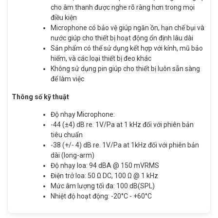
cho âm thanh được nghe rõ ràng hơn trong mọi
điều kiện
Microphone có bảo vệ giúp ngăn ồn, hạn chế bụi và
nước giúp cho thiết bị hoạt động ổn định lâu dài
Sản phẩm có thể sử dụng kết hợp với kính, mũ bảo
hiểm, và các loại thiết bị đeo khác
Không sử dụng pin giúp cho thiết bị luôn sẵn sàng
để làm việc
Thông số kỹ thuật
Độ nhạy Microphone:
-44 (±4) dB re. 1V/Pa at 1 kHz đối với phiên bản
tiêu chuẩn
-38 (+/- 4) dB re. 1V/Pa at 1kHz đối với phiên bản
dài (long-arm)
Độ nhạy loa: 94 dBA @ 150 mVRMS
Điện trở loa: 50 Ω DC, 100 Ω @ 1 kHz
Mức âm lượng tối đa: 100 dB(SPL)
Nhiệt độ hoạt động: -20°C - +60°C