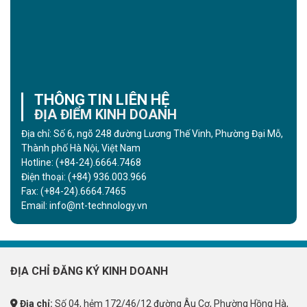
THÔNG TIN LIÊN HỆ
ĐỊA ĐIỂM KINH DOANH
Địa chỉ: Số 6, ngõ 248 đường Lương Thế Vinh, Phường Đại Mỗ,
Thành phố Hà Nội, Việt Nam
Hotline:
(+84-24).6664.7468
Điện thoại:
(+84) 936.003.966
Fax:
(+84-24).6664.7465
Email:
info@nt-technology.vn
ĐỊA CHỈ ĐĂNG KÝ KINH DOANH
Địa chỉ:
Số 04, hẻm 172/46/12 đường Âu Cơ, Phường Hồng Hà,