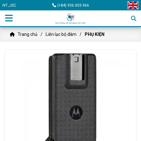
NT.,JSC
(+84) 936.003.966
Trang chủ
Liên lạc bộ đàm
PHỤ KIỆN