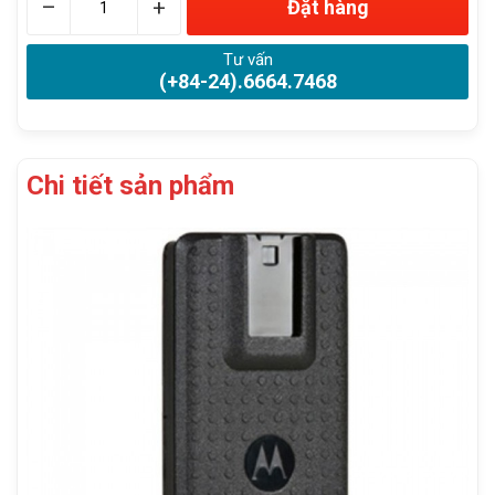
–
+
Đặt hàng
Tư vấn
(+84-24).6664.7468
Chi tiết sản phẩm