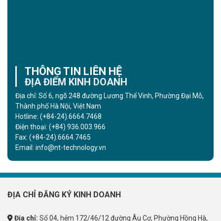
THÔNG TIN LIÊN HỆ
ĐỊA ĐIỂM KINH DOANH
Địa chỉ: Số 6, ngõ 248 đường Lương Thế Vinh, Phường Đại Mỗ,
Thành phố Hà Nội, Việt Nam
Hotline:
(+84-24).6664.7468
Điện thoại:
(+84) 936.003.966
Fax:
(+84-24).6664.7465
Email:
info@nt-technology.vn
ĐỊA CHỈ ĐĂNG KÝ KINH DOANH
Địa chỉ:
Số 04, hẻm 172/46/12 đường Âu Cơ, Phường Hồng Hà,