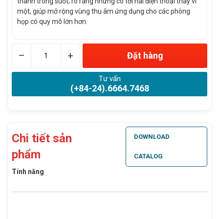
thanh trong suốt, rõ ràng nhưng có tới hai điện thoại thay vì
một, giúp mở rộng vùng thu âm ứng dụng cho các phòng
họp có quy mô lớn hơn.
–
+
Đặt hàng
Tư vấn
(+84-24).6664.7468
Chi tiết sản
DOWNLOAD
phẩm
CATALOG
Tính năng