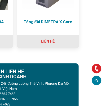
RA
Tổng đài DIMETRA X Core
LIÊN HỆ
N LIÊN HỆ
 KINH DOANH
gõ 248 đường Lương Thế Vinh, Phường Đại Mỗ,
, Việt Nam
6664.7468
936.003.966
4.7465