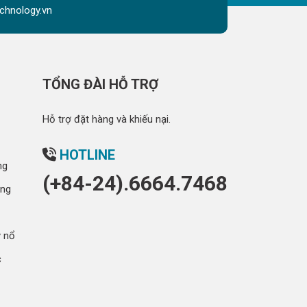
chnology.vn
TỔNG ĐÀI HỖ TRỢ
Hỗ trợ đặt hàng và khiếu nại.
HOTLINE
ng
(+84-24).6664.7468
óng
y nổ
c