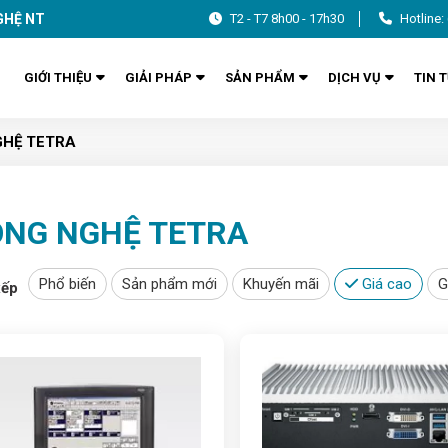
GHỆ NT
T2 - T7 8h00 - 17h30
Hotline:
GIỚI THIỆU
GIẢI PHÁP
SẢN PHẨM
DỊCH VỤ
TIN 
HỆ TETRA
ÔNG NGHỆ TETRA
Phổ biến
Sản phẩm mới
Khuyến mãi
Giá cao
G
xếp