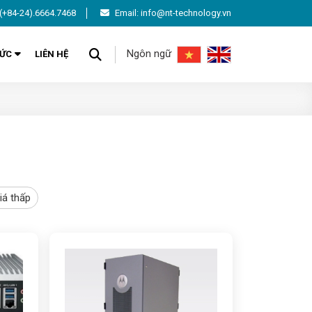
(+84-24).6664.7468
Email: info@nt-technology.vn
Ngôn ngữ
TỨC
LIÊN HỆ
iá thấp