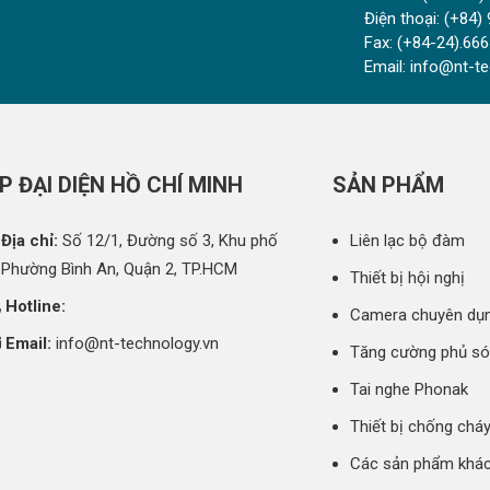
Điện thoại:
(+84) 
Fax:
(+84-24).666
Email:
info@nt-te
P ĐẠI DIỆN HỒ CHÍ MINH
SẢN PHẨM
Địa chỉ:
Số 12/1, Đường số 3, Khu phố
Liên lạc bộ đàm
 Phường Bình An, Quận 2, TP.HCM
Thiết bị hội nghị
Hotline:
Camera chuyên dụ
Email:
info@nt-technology.vn
Tăng cường phủ s
Tai nghe Phonak
Thiết bị chống chá
Các sản phẩm khá