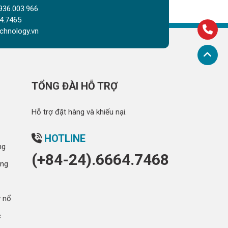
936.003.966
4.7465
chnology.vn
TỔNG ĐÀI HỖ TRỢ
Hỗ trợ đặt hàng và khiếu nại.
HOTLINE
ng
(+84-24).6664.7468
óng
y nổ
c