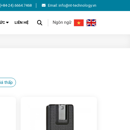
(+84-24).6664.7468
Email: info@nt-technology.vn
Ngôn ngữ
TỨC
LIÊN HỆ
iá thấp