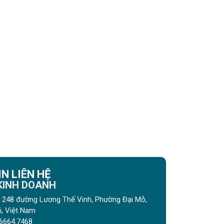
N LIÊN HỆ
 KINH DOANH
gõ 248 đường Lương Thế Vinh, Phường Đại Mỗ,
, Việt Nam
6664.7468