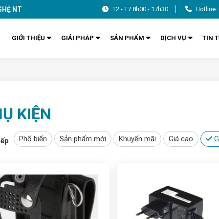
GHỆ NT
T2 - T7 8h00 - 17h30
Hotline:
GIỚI THIỆU
GIẢI PHÁP
SẢN PHẨM
DỊCH VỤ
TIN 
N
Ụ KIỆN
Phổ biến
Sản phẩm mới
Khuyến mãi
Giá cao
G
xếp