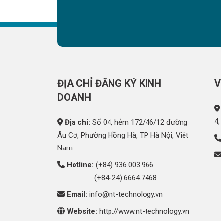
ĐỊA CHỈ ĐĂNG KÝ KINH
V
DOANH
4,
Địa chỉ:
Số 04, hẻm 172/46/12 đường
Âu Cơ, Phường Hồng Hà, TP Hà Nội, Việt
Nam
Hotline:
(+84) 936.003.966
(+84-24).6664.7468
Email:
info@nt-technology.vn
Website:
http://www.nt-technology.vn