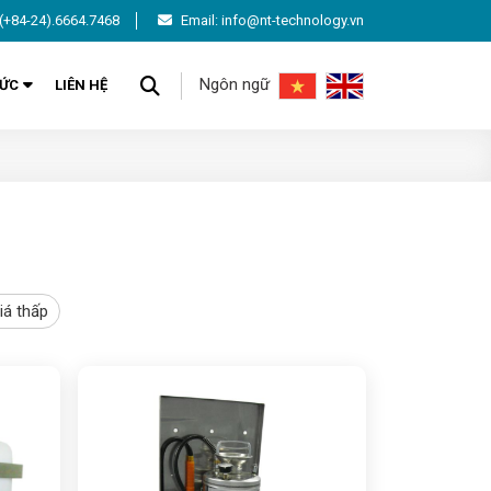
(+84-24).6664.7468
Email: info@nt-technology.vn
Ngôn ngữ
TỨC
LIÊN HỆ
iá thấp