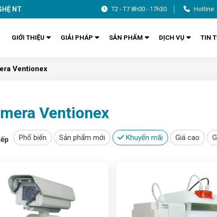
GHỆ NT
T2 - T7 8h00 - 17h30
Hotline:
GIỚI THIỆU
GIẢI PHÁP
SẢN PHẨM
DỊCH VỤ
TIN 
ra Ventionex
mera Ventionex
Phổ biến
Sản phẩm mới
Khuyến mãi
Giá cao
G
xếp