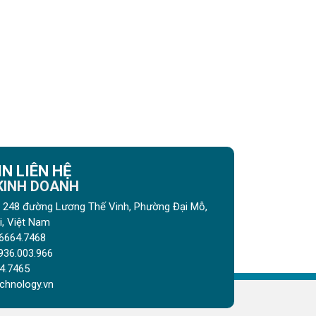
N LIÊN HỆ
 KINH DOANH
gõ 248 đường Lương Thế Vinh, Phường Đại Mỗ,
, Việt Nam
6664.7468
936.003.966
4.7465
chnology.vn